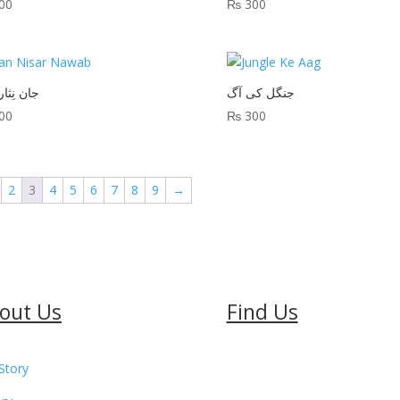
00
₨
300
جنگل کی آگ
جان نِثا
00
₨
300
2
3
4
5
6
7
8
9
→
out Us
Find Us
Story