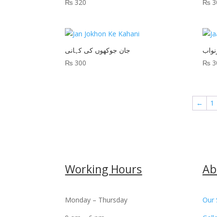
₨
320
₨
3
رنواب
جان جوکھوں کی کہانی
₨
300
₨
3
←
1
Working Hours
Ab
Monday – Thursday
Our 