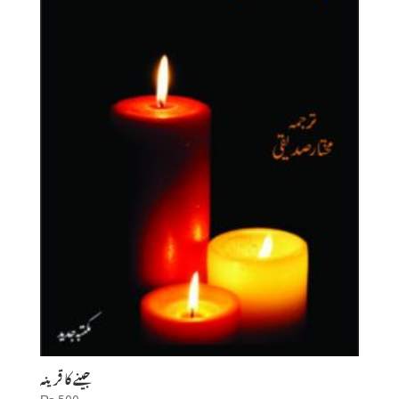
جینے کا قرینہ