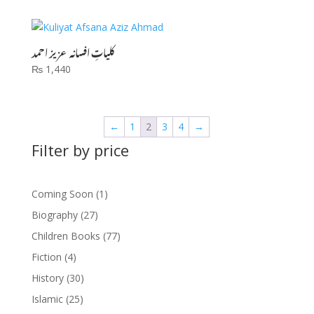
کلیاتِ افسانہ عزیز احمد
₨
1,440
←
1
2
3
4
→
Filter by price
1
Coming Soon
1
product
27
Biography
27
products
77
Children Books
77
products
4
Fiction
4
products
30
History
30
products
25
Islamic
25