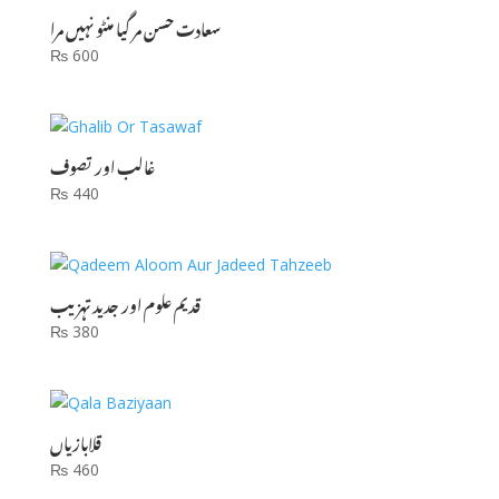
سعادت حسن مر گیا منٹو نہیں مرا
₨
600
غالب اور تصوف
₨
440
قدیم علوم اور جدید تہزیب
₨
380
قلابازیاں
₨
460