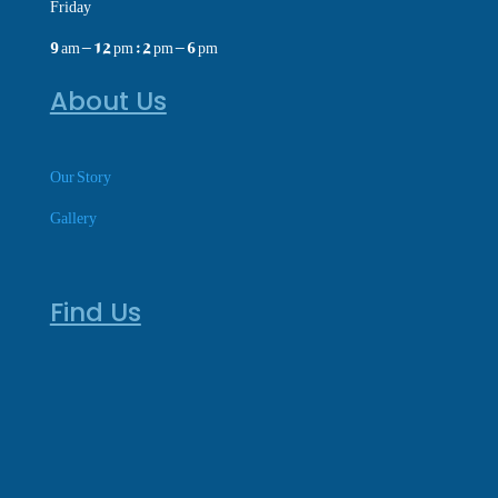
Friday
9 am – 12 pm : 2 pm – 6 pm
About Us
Our Story
Gallery
Find Us