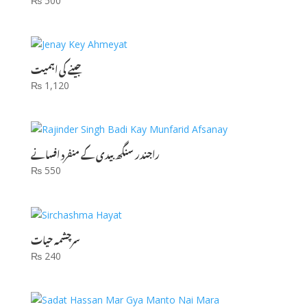
₨
500
جینے کی اہمیت
₨
1,120
راجندر سنگھ بیدی کے منفرد افسانے
₨
550
سرچشمہ حیات
₨
240