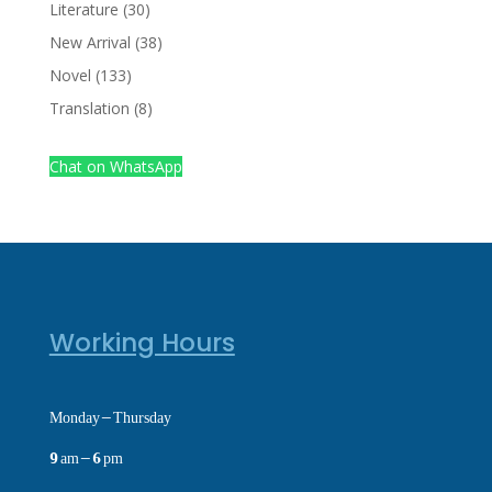
products
30
Literature
30
products
38
New Arrival
38
products
133
Novel
133
products
8
Translation
8
products
Chat on WhatsApp
Working Hours
Monday – Thursday
9 am – 6 pm