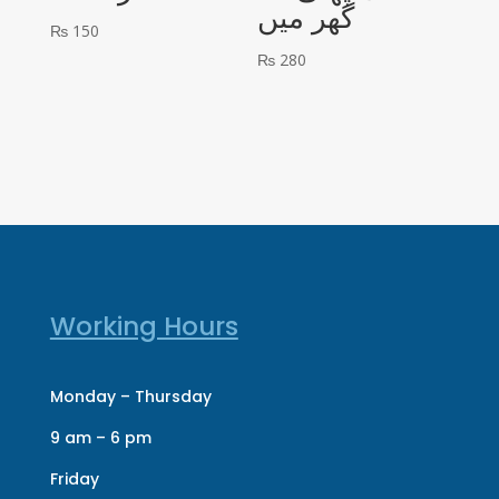
گھر میں
₨
150
₨
280
Working Hours
Monday – Thursday
9 am – 6 pm
Friday