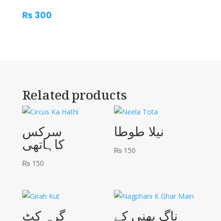
درویش
₨
300
quantity
Related products
نیلا طوطا
سرکس
کاہاتھی
₨
150
₨
150
ناگ پھنی کے
گرہ کٹ