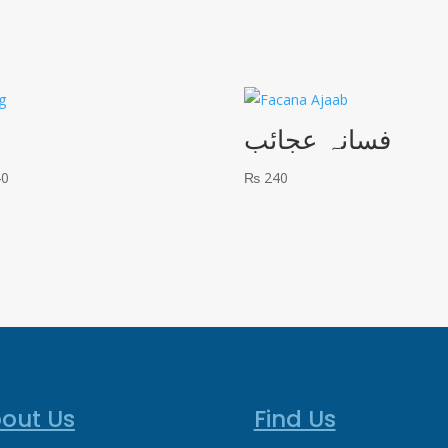
فسانہ عجائب
40
₨
240
out Us
Find Us