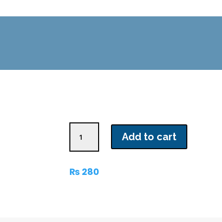
جنم
Add to cart
روپ
quantity
₨
280