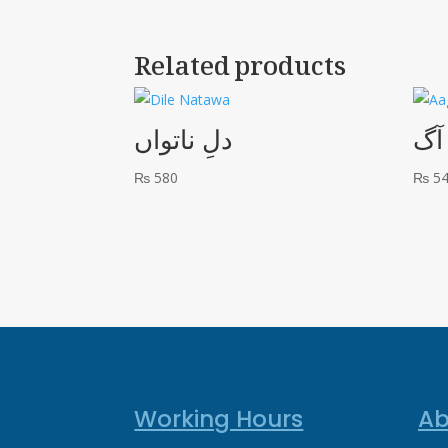
Related products
آگ
دلِ ناتواں
₨
580
₨
5
Working Hours
Ab