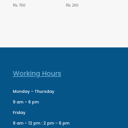
₨
760
₨
260
Working Hours
Monday – Thursday
9 am – 6 pm
Friday
9 am – 12 pm : 2 pm – 6 pm