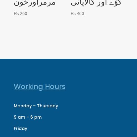
کوّے اور کالاپانی
مرمراورخون
₨
260
₨
460
Working Hours
Monday – Thursday
9 am – 6 pm
Friday