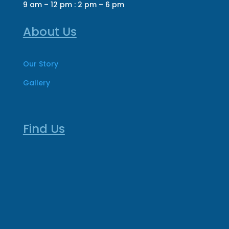
9 am – 12 pm : 2 pm – 6 pm
About Us
Our Story
Gallery
Find Us