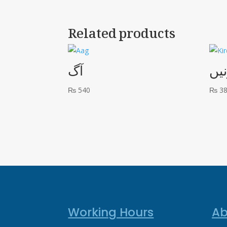
Related products
یں
آگ
₨
540
₨
3
Working Hours
Ab