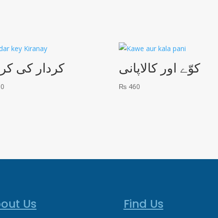
کوّے اور کالاپانی
کردار کی کرن
80
₨
460
out Us
Find Us