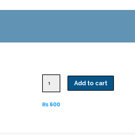
پہلا
Add to cart
پتھر
quantity
₨
600