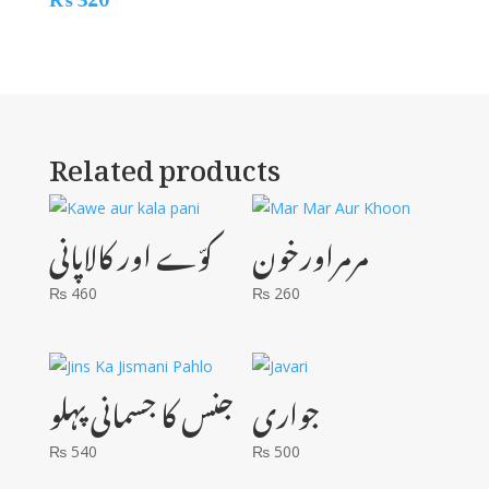
Related products
مرمراورخون
کوّے اور کالاپانی
₨
460
₨
260
جواری
جنس کا جسمانی پہلو
₨
540
₨
500