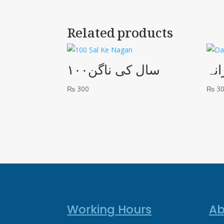
Related products
انہ
۱۰۰سال کی ناگن
₨
300
₨
3
Working Hours
Ab