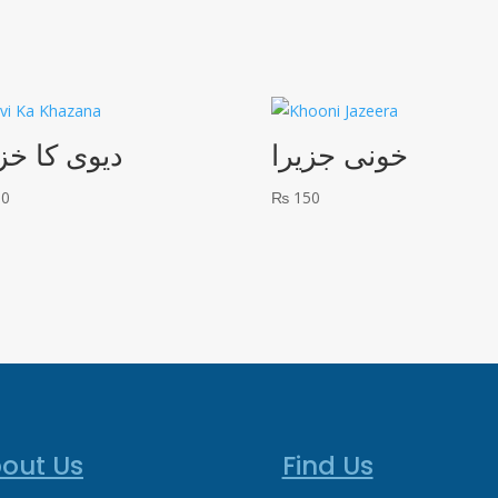
خونی جزیرا
دیوی کا خز
00
₨
150
out Us
Find Us