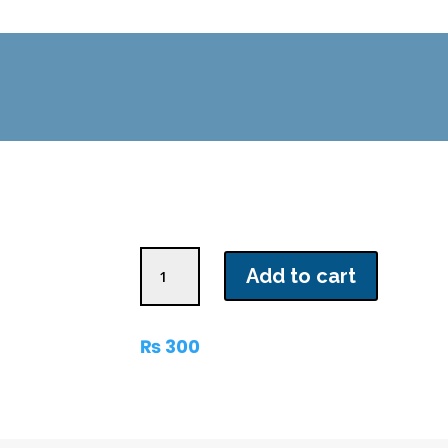
چین
Add to cart
کی
شہزادی
quantity
₨
300