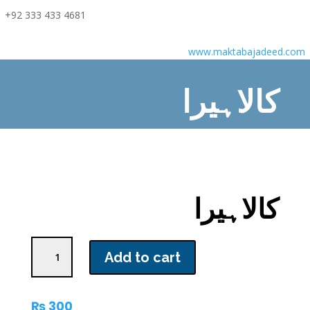
+92 333 433 4681
www.maktabajadeed.com
کالاہیرا
Home
/
Children Books
/ کالاہیرا
کالاہیرا
کالاہیرا
Add to cart
quantity
₨
300