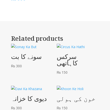
Related products
سرکس
سونے کا بت
کاہاتھی
₨
300
₨
150
خون کی ہولی
دیوی کا خزانہ
₨
300
₨
150